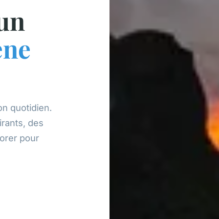
 un
ène
n quotidien.
rants, des
lorer pour