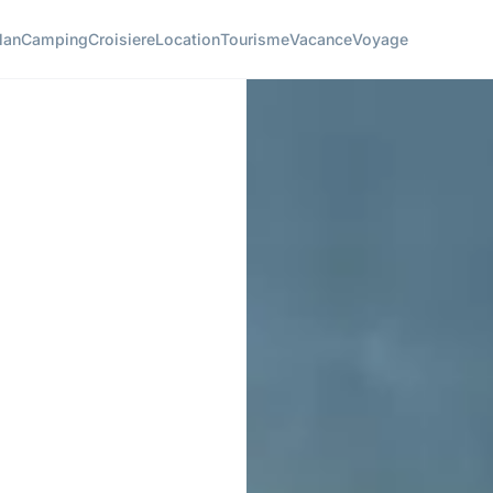
lan
Camping
Croisiere
Location
Tourisme
Vacance
Voyage