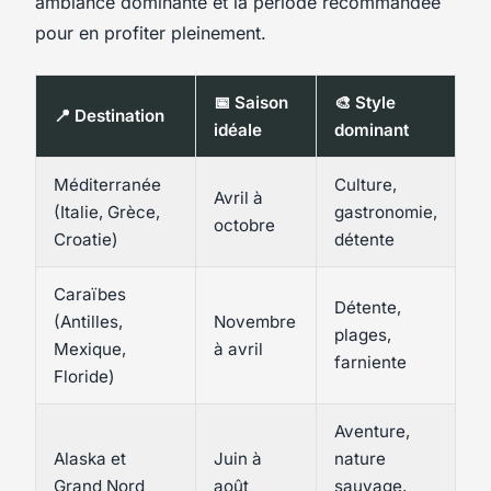
ambiance dominante et la période recommandée
pour en profiter pleinement.
📅 Saison
🎨 Style
📍 Destination
idéale
dominant
Méditerranée
Culture,
Avril à
(Italie, Grèce,
gastronomie,
octobre
Croatie)
détente
Caraïbes
Détente,
(Antilles,
Novembre
plages,
Mexique,
à avril
farniente
Floride)
Aventure,
Alaska et
Juin à
nature
Grand Nord
août
sauvage,