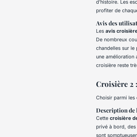
d’histoire. Les e
profiter de chaq
Avis des utilisa
Les
avis croisière
De nombreux coup
chandelles sur le
une amélioration 
croisière reste t
Croisière 2 
Choisir parmi les
Description de 
Cette
croisière d
privé à bord, des
sont somptueuseme