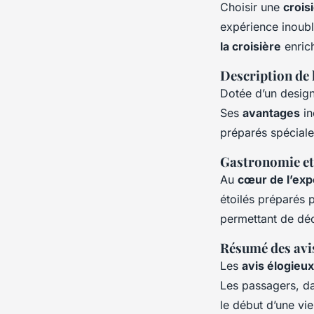
Choisir une
crois
expérience inoubli
la croisière
enrich
Description de 
Dotée d’un design
Ses
avantages
in
préparés spéciale
Gastronomie et 
Au
cœur de l’exp
étoilés préparés 
permettant de déco
Résumé des avis
Les
avis élogieux
Les passagers, dan
le début d’une vi