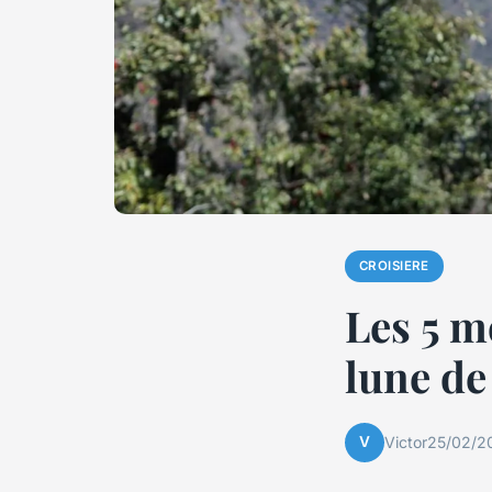
CROISIERE
Les 5 m
lune de 
V
Victor
25/02/2