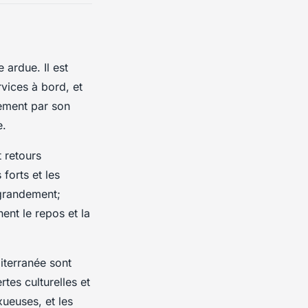
 ardue. Il est
rvices à bord, et
ement par son
e.
 retours
forts et les
grandement;
nent le repos et la
terranée sont
tes culturelles et
xueuses, et les