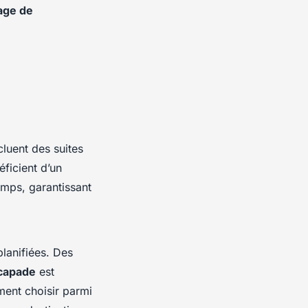
age de
ncluent des suites
éficient d’un
emps, garantissant
lanifiées. Des
capade
est
ment choisir parmi