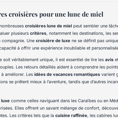
res croisières pour une lune de miel
s nombreuses
croisières lune de miel
peut sembler une tâche
valuer plusieurs
critères
, notamment les destinations, les se
 la compagnie. Une
croisière de luxe
ne se définit pas uniqu
capacité à offrir une expérience inoubliable et personnalisé
soit véritablement unique, il est essentiel de lire les
avis
et
uples. Les retours détaillés aident à comprendre les points 
 à améliorer. Les
idées de vacances romantiques
varient 
ions se prêtent mieux à l’aventure, tandis que d’autres incar
 luxe
comme celles naviguant dans les Caraïbes ou en Médi
risées. Elles offrent un savant mélange de confort, découver
tes. Les critères tels que la
cuisine raffinée
, les cabines lu