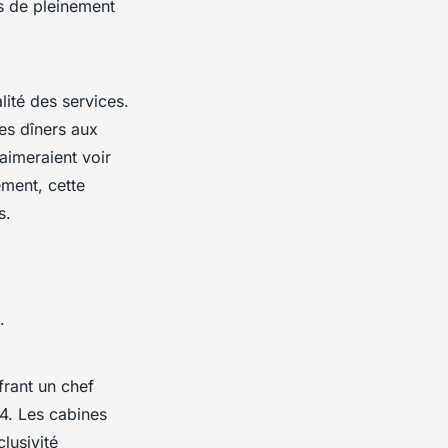
s de pleinement
lité des services.
es dîners aux
aimeraient voir
ement, cette
s.
.
ffrant un chef
24. Les cabines
lusivité