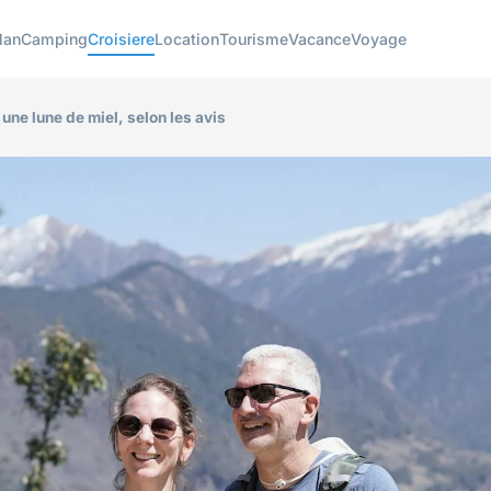
lan
Camping
Croisiere
Location
Tourisme
Vacance
Voyage
une lune de miel, selon les avis