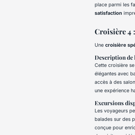
place parmi les 
satisfaction
impre
Croisière 4 
Une
croisière sp
Description de 
Cette croisière s
élégantes avec bal
accès à des salon
une expérience h
Excursions dis
Les voyageurs peu
balades sur des 
conçue pour enric