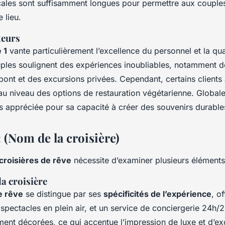
scales sont suffisamment longues pour permettre aux couple
ue
lieu
.
teurs
 1
vante particulièrement l’excellence du personnel et la qua
les soulignent des expériences inoubliables, notamment d
 pont et des excursions privées. Cependant, certains clients 
au niveau des options de restauration végétarienne. Global
rès appréciée pour sa capacité à créer des souvenirs durable
: (Nom de la croisière)
croisières de rêve
nécessite d’examiner plusieurs éléments
la croisière
e rêve
se distingue par ses
spécificités de l’expérience
, o
 spectacles en plein air, et un service de conciergerie 24h/
nt décorées, ce qui accentue l’impression de luxe et d’exc