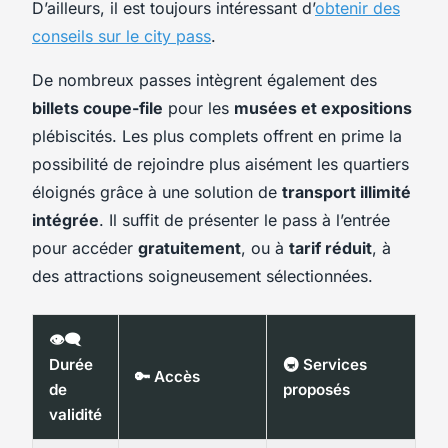
D’ailleurs, il est toujours intéressant d’
obtenir des
conseils sur le city pass
.
De nombreux passes intègrent également des
billets coupe-file
pour les
musées et expositions
plébiscités. Les plus complets offrent en prime la
possibilité de rejoindre plus aisément les quartiers
éloignés grâce à une solution de
transport illimité
intégrée
. Il suffit de présenter le pass à l’entrée
pour accéder
gratuitement
, ou à
tarif réduit
, à
des attractions soigneusement sélectionnées.
👁️‍🗨️
Durée
🚇 Services
🔑 Accès
de
proposés
validité