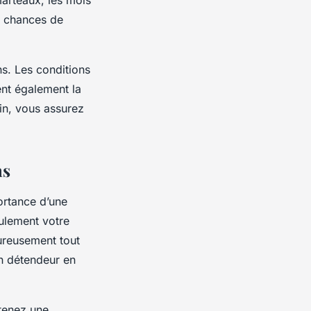
s chances de
s. Les conditions
ent également la
in, vous assurez
ns
ortance d’une
eulement votre
oureusement tout
un détendeur en
ntenez une