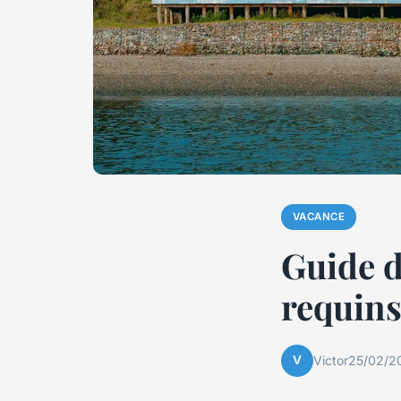
VACANCE
Guide d
requins
V
Victor
25/02/2