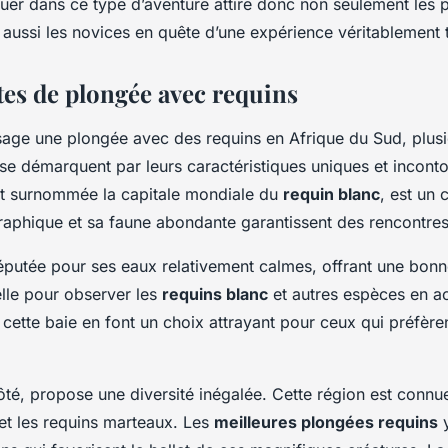
er dans ce type d’aventure attire donc non seulement les 
aussi les novices en quête d’une expérience véritablement 
tes de plongée avec requins
sage une plongée avec des requins en Afrique du Sud, plus
se démarquent par leurs caractéristiques uniques et incont
t surnommée la capitale mondiale du
requin blanc
, est un 
graphique et sa faune abondante garantissent des rencontr
éputée pour ses eaux relativement calmes, offrant une bonne 
elle pour observer les
requins blanc
et autres espèces en ac
cette baie en font un choix attrayant pour ceux qui préfèr
té, propose une diversité inégalée. Cette région est connu
et les requins marteaux. Les
meilleures plongées requins
y