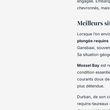
engagée. Embarqu
chevronnés, mais 
Meilleurs si
Lorsque l’on envi
plongée requins
Gansbaai, souven
Sa situation géo
Mossel Bay
est r
condition essenti
courants doux de 
plus détendue.
Durban, de son cô
requins-taureaux 