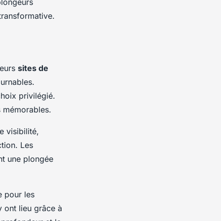
plongeurs
transformative.
ieurs
sites de
ournables.
choix privilégié.
es mémorables.
visibilité,
tion. Les
ent une plongée
e pour les
 ont lieu grâce à