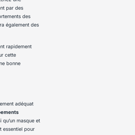
ent par des
ortements des
ira également des
vent rapidement
r cette
Une bonne
pement adéquat
pements
nsi qu’un masque et
t essentiel pour