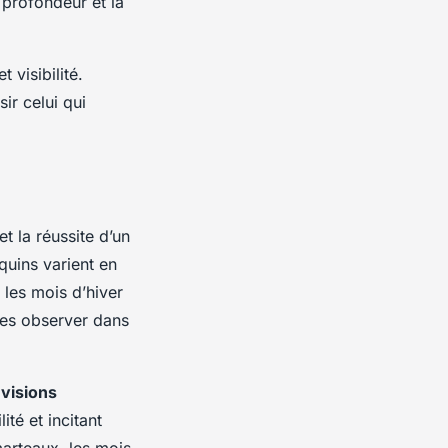
 profondeur et la
 visibilité.
ir celui qui
t la réussite d’un
quins varient en
 les mois d’hiver
es observer dans
visions
ité et incitant
marteaux, les mois