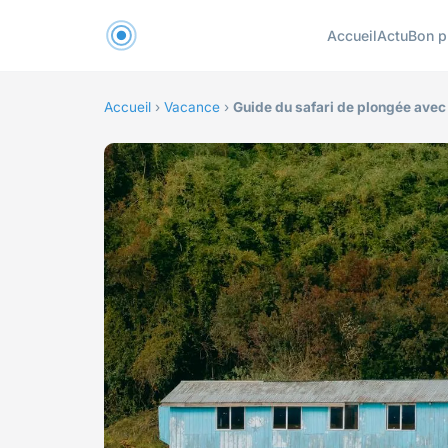
Accueil
Actu
Bon p
Accueil
›
Vacance
›
Guide du safari de plongée avec