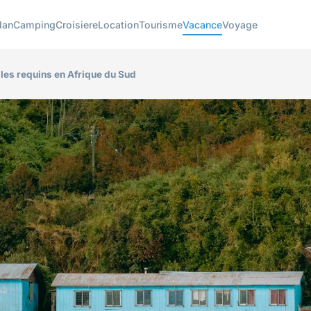
lan
Camping
Croisiere
Location
Tourisme
Vacance
Voyage
 les requins en Afrique du Sud