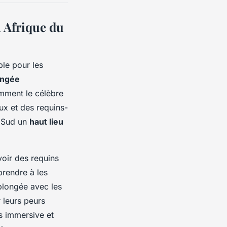
n Afrique du
le pour les
ongée
amment le célèbre
ux et des requins-
u Sud un
haut lieu
voir des requins
prendre à les
 plongée avec les
 leurs peurs
s immersive et