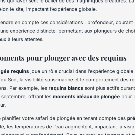
ns qui favorisent le ballet de ces magnifiques créatures. La
selon le site, impactant l’expérience globale.
prendre en compte ces considérations : profondeur, courant et
 une expérience distincte, permettant aux plongeurs de chois
ux à leurs attentes.
oments pour plonger avec des requins
ngée requins
joue un rôle crucial dans l’expérience globale e
 du Sud, la visibilité sous-marine et le comportement des re
ons. Par exemple, les
requins blancs
sont plus actifs durant
à septembre, offrant les
moments idéaux de plongée
pour l
ur.
de planifier votre safari de plongée en tenant compte des
pré
té, les températures de l’eau augmentent, impactant la visibil
à plonger plus profondément. Pour les requins-taureaux et 